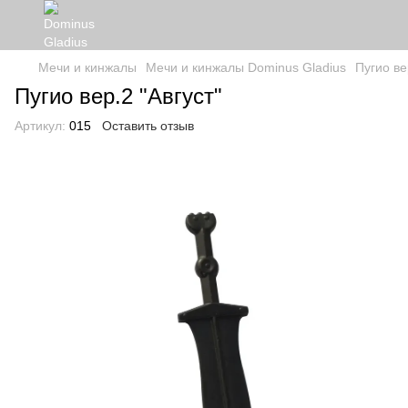
Мечи и кинжалы
Мечи и кинжалы Dominus Gladius
Пугио ве
Пугио вер.2 "Август"
Артикул:
015
Оставить отзыв