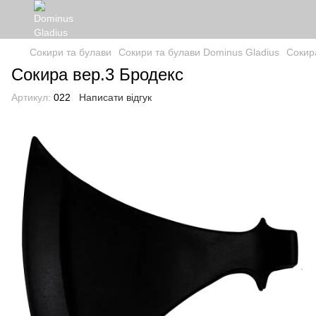
Сокири та булави
Сокири та булави Dominus Gladius
Сокир
Сокира вер.3 Бродекс
Артикул:
022
Написати відгук